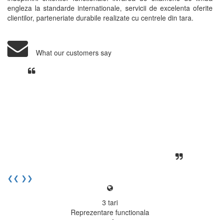
engleza la standarde internationale, servicii de excelenta oferite
clientilor, parteneriate durabile realizate cu centrele din tara.
What our customers say
Din perspectiva unui voluntar
EECentre, livrarea unui examen se
desfasoara intr-o atmosfera propice
concentrarii. Echipa EECentre este
unita, comunicativa, sociabila, aspecte
care m-au determinat sa imi continui
activitatea si sa astept cu nerabdare
urmatoarea sesiune de examinare.
Elev I. Martin, 18 ani, Voluntar
❮❮
❯❯
3
tari
Reprezentare functionala