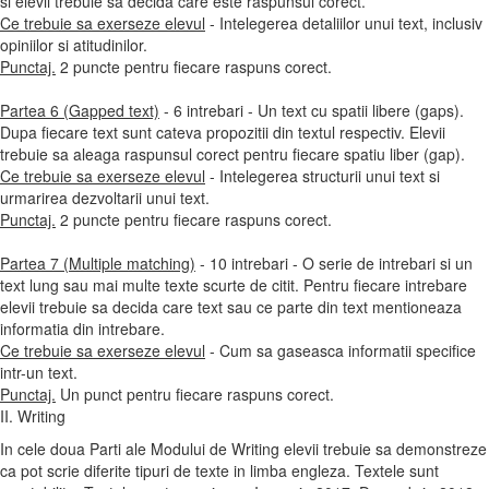
si elevii trebuie sa decida care este raspunsul corect.
Ce trebuie sa exerseze elevul
- Intelegerea detaliilor unui text, inclusiv
opiniilor si atitudinilor.
Punctaj.
2 puncte pentru fiecare raspuns corect.
Partea 6 (Gapped text)
- 6 intrebari - Un text cu spatii libere (gaps).
Dupa fiecare text sunt cateva propozitii din textul respectiv. Elevii
trebuie sa aleaga raspunsul corect pentru fiecare spatiu liber (gap).
Ce trebuie sa exerseze elevul
- Intelegerea structurii unui text si
urmarirea dezvoltarii unui text.
Punctaj.
2 puncte pentru fiecare raspuns corect.
Partea 7 (Multiple matching)
- 10 intrebari - O serie de intrebari si un
text lung sau mai multe texte scurte de citit. Pentru fiecare intrebare
elevii trebuie sa decida care text sau ce parte din text mentioneaza
informatia din intrebare.
Ce trebuie sa exerseze elevul
- Cum sa gaseasca informatii specifice
intr-un text.
Punctaj.
Un punct pentru fiecare raspuns corect.
II. Writing
In cele doua Parti ale Modului de Writing elevii trebuie sa demonstreze
ca pot scrie diferite tipuri de texte in limba engleza. Textele sunt