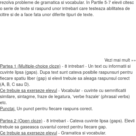
rezolva probleme de gramatica si vocabular. In Partile 5-7 elevii citesc
o serie de texte si raspund unor intrebari care testeaza abilitatea de
citire si de a face fata unor diferite tipuri de texte.
Vezi mai mult »»
Partea 1 (Multiple-choice cloze)
- 8 intrebari - Un text cu informatii si
cuvinte lipsa (gaps). Dupa text sunt cateva posibile raspunsuri pentru
fiecare spatiu liber (gap) si elevii trebuie sa aleaga raspunsul corect
(A, B, C sau D).
Ce trebuie sa exerseze elevul
- Vocabular - cuvinte cu semnificatii
similare, sintagme, fraze de legatura, 'verbe frazale' (phrasal verbs)
etc.
Punctaj.
Un punct pentru fiecare raspuns corect.
Partea 2 (Open cloze)
- 8 intrebari - Cateva cuvinte lipsa (gaps). Elevii
trebuie sa gaseasca cuvantul corect pentru fiecare gap.
Ce trebuie sa exerseze elevul
- Gramatica si vocabular.