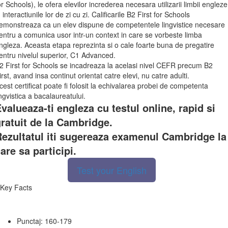
or Schools), le ofera elevilor increderea necesara utilizarii limbii engleze
n interactiunile lor de zi cu zi. Calificarile B2 First for Schools
emonstreaza ca un elev dispune de competentele lingvistice necesare
entru a comunica usor intr-un context in care se vorbeste limba
ngleza. Aceasta etapa reprezinta si o cale foarte buna de pregatire
entru nivelul superior, C1 Advanced.
2 First for Schools se incadreaza la acelasi nivel CEFR precum B2
irst, avand insa continut orientat catre elevi, nu catre adulti.
cest certificat poate fi folosit la echivalarea probei de competenta
ingvistica a bacalaureatului.
valueaza-ti engleza cu testul online, rapid si
ratuit de la Cambridge.
ezultatul iti sugereaza examenul Cambridge la
are sa participi.
Test your English
Key Facts
Punctaj: 160-179