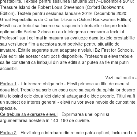
prestabilite. Textele pentru sesiunea Ianuarie 2017–Decembrie 2018:
Treasure Island de Robert Louis Stevenson (Oxford Bookworms
Edition). Textele pentru sesiunea Ianuarie 2019–Decembrie 2020:
Great Expectations de Charles Dickens (Oxford Bookworms Edition).
Elevii nu ar trebui sa incerce sa raspunda intrebarilor despre textul
optional din Partea 2 daca nu au intelegerea necesara a textului.
Profesorii sunt cei mai in masura sa evalueze daca textele prestabilite
sau versiunea film a acestora sunt potrivite pentru situatiile de
invatare. Editiile sugerate sunt adaptate nivelului B2 First for Schools.
Alte editii ale acestor carti pot fi disponibile. Profesorii si elevii trebuie
sa fie constienti ca limbajul din alte editii s-ar putea sa fie mai putin
accesibil.
Vezi mai mult »»
Partea 1
- 1 intrebare obligatorie - Elevii primesc un titlu de eseu si
doua idei. Trebuie sa scrie un eseu care sa cuprinda opinia lor despre
titlu folosind cele doua idei date si adaugand o idee proprie. Titlul va fi
un subiect de interes general - elevii nu vor avea nevoie de cunostinte
speciale.
Ce trebuie sa exerseze elevul
- Exprimarea unei opinii si
argumentarea acesteia in 140–190 de cuvinte.
Partea 2
- Elevii aleg o intrebare dintre cele patru optiuni, incluzand un