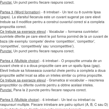
Punctaj.
Un punct pentru fiecare raspuns corect.
Partea 3 (Word formation)
- 8 intrebari - Un text cu 8 cuvinte lipsa
(gaps). La sfarsitul fiecaruia este un cuvant sugerat pe care elevii
trebuie sa il modifice pentru a construi cuvantul corect si a completa
propozitia corect.
Ce trebuie sa exerseze elevul
- Vocabular – formarea cuvintelor:
cuvintele diferite pe care elevii le pot forma pornind de la un cuvant de
baza (de exemplu ‘compete’ devine ‘competition’, ‘competitor’,
‘competitive’, ‘competitively’ sau ‘uncompetitive’).
Punctaj.
Un punct pentru fiecare raspuns corect.
Partea 4 (Multiple choice)
- 6 intrebari - O propozitie urmata de un
cuvant cheie si o a doua propozitie care are un spatiu lipsa (gap).
Elevii trebuie sa foloseasca cuvantul cheie pentru a completa a doua
propozitie astfel incat sa aiba un inteles similar cu prima propozitie.
Ce trebuie sa exerseze elevul
- Gramatica si vocabular – rescrierea
propozitiilor cu diferite cuvinte pentru a obtine acelasi inteles.
Punctaj.
Pana la 2 puncte pentru fiecare raspuns corect.
Partea 5 (Multiple choice)
- 6 intrebari - Un text cu intrebari cu
raspunsuri multiple. Fiecare intrebare are patru optiuni (A, B, C sau D)