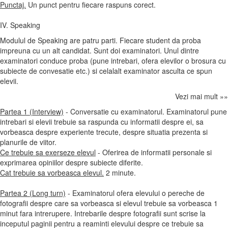
Punctaj.
Un punct pentru fiecare raspuns corect.
IV. Speaking
Modulul de Speaking are patru parti. Fiecare student da proba
impreuna cu un alt candidat. Sunt doi examinatori. Unul dintre
examinatori conduce proba (pune intrebari, ofera elevilor o brosura cu
subiecte de convesatie etc.) si celalalt examinator asculta ce spun
elevii.
Vezi mai mult »»
Partea 1 (Interview)
- Conversatie cu examinatorul. Examinatorul pune
intrebari si elevii trebuie sa raspunda cu informatii despre ei, sa
vorbeasca despre experiente trecute, despre situatia prezenta si
planurile de viitor.
Ce trebuie sa exerseze elevul
- Oferirea de informatii personale si
exprimarea opiniilor despre subiecte diferite.
Cat trebuie sa vorbeasca elevul.
2 minute.
Partea 2 (Long turn)
- Examinatorul ofera elevului o pereche de
fotografii despre care sa vorbeasca si elevul trebuie sa vorbeasca 1
minut fara intrerupere. Intrebarile despre fotografii sunt scrise la
inceputul paginii pentru a reaminti elevului despre ce trebuie sa