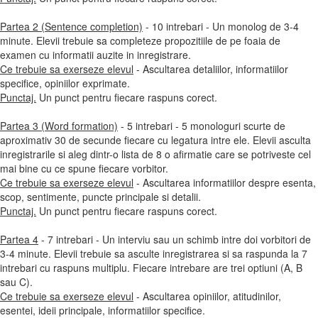
Partea 2 (Sentence completion)
- 10 intrebari - Un monolog de 3-4
minute. Elevii trebuie sa completeze propozitiile de pe foaia de
examen cu informatii auzite in inregistrare.
Ce trebuie sa exerseze elevul
- Ascultarea detaliilor, informatiilor
specifice, opiniilor exprimate.
Punctaj.
Un punct pentru fiecare raspuns corect.
Partea 3 (Word formation)
- 5 intrebari - 5 monologuri scurte de
aproximativ 30 de secunde fiecare cu legatura intre ele. Elevii asculta
inregistrarile si aleg dintr-o lista de 8 o afirmatie care se potriveste cel
mai bine cu ce spune fiecare vorbitor.
Ce trebuie sa exerseze elevul
- Ascultarea informatiilor despre esenta,
scop, sentimente, puncte principale si detalii.
Punctaj.
Un punct pentru fiecare raspuns corect.
Partea 4
- 7 intrebari - Un interviu sau un schimb intre doi vorbitori de
3-4 minute. Elevii trebuie sa asculte inregistrarea si sa raspunda la 7
intrebari cu raspuns multiplu. Fiecare intrebare are trei optiuni (A, B
sau C).
Ce trebuie sa exerseze elevul
- Ascultarea opiniilor, atitudinilor,
esentei, ideii principale, informatiilor specifice.