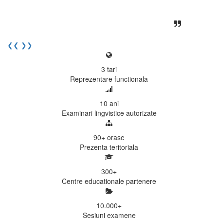
activitatea si sa astept cu nerabdare
urmatoarea sesiune de examinare.
Elev I. Martin, 18 ani, Voluntar
❮❮
❯❯
3
tari
Reprezentare functionala
10
ani
Examinari lingvistice autorizate
90+
orase
Prezenta teritoriala
300
+
Centre educationale partenere
10.000
+
Sesiuni examene