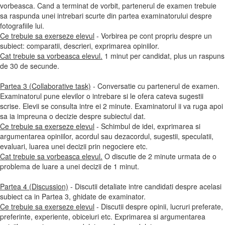
vorbeasca. Cand a terminat de vorbit, partenerul de examen trebuie
sa raspunda unei intrebari scurte din partea examinatorului despre
fotografiile lui.
Ce trebuie sa exerseze elevul
- Vorbirea pe cont propriu despre un
subiect: comparatii, descrieri, exprimarea opiniilor.
Cat trebuie sa vorbeasca elevul.
1 minut per candidat, plus un raspuns
de 30 de secunde.
Partea 3 (Collaborative task)
- Conversatie cu partenerul de examen.
Examinatorul pune elevilor o intrebare si le ofera cateva sugestii
scrise. Elevii se consulta intre ei 2 minute. Examinatorul ii va ruga apoi
sa ia impreuna o decizie despre subiectul dat.
Ce trebuie sa exerseze elevul
- Schimbul de idei, exprimarea si
argumentarea opiniilor, acordul sau dezacordul, sugestii, speculatii,
evaluari, luarea unei decizii prin negociere etc.
Cat trebuie sa vorbeasca elevul.
O discutie de 2 minute urmata de o
problema de luare a unei decizii de 1 minut.
Partea 4 (Discussion)
- Discutii detaliate intre candidati despre acelasi
subiect ca in Partea 3, ghidate de examinator.
Ce trebuie sa exerseze elevul
- Discutii despre opinii, lucruri preferate,
preferinte, experiente, obiceiuri etc. Exprimarea si argumentarea