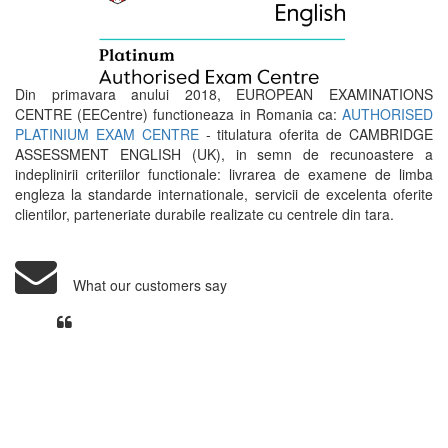
Din primavara anului 2018, EUROPEAN EXAMINATIONS
CENTRE (EECentre) functioneaza in Romania ca:
AUTHORISED
PLATINIUM EXAM CENTRE
- titulatura oferita de CAMBRIDGE
ASSESSMENT ENGLISH (UK), in semn de recunoastere a
indeplinirii criteriilor functionale: livrarea de examene de limba
engleza la standarde internationale, servicii de excelenta oferite
clientilor, parteneriate durabile realizate cu centrele din tara.
What our customers say
Din perspectiva unui voluntar
EECentre, livrarea unui examen se
desfasoara intr-o atmosfera propice
concentrarii. Echipa EECentre este
unita, comunicativa, sociabila, aspecte
care m-au determinat sa imi continui