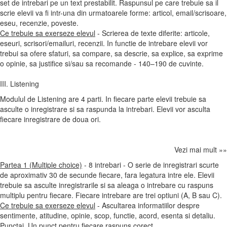
set de intrebari pe un text prestabilit. Raspunsul pe care trebuie sa il
scrie elevii va fi intr-una din urmatoarele forme: articol, email/scrisoare,
eseu, recenzie, poveste.
Ce trebuie sa exerseze elevul
- Scrierea de texte diferite: articole,
eseuri, scrisori/emailuri, recenzii. In functie de intrebare elevii vor
trebui sa ofere sfaturi, sa compare, sa descrie, sa explice, sa exprime
o opinie, sa justifice si/sau sa recomande - 140–190 de cuvinte.
III. Listening
Modulul de Listening are 4 parti. In fiecare parte elevii trebuie sa
asculte o inregistrare si sa raspunda la intrebari. Elevii vor asculta
fiecare inregistrare de doua ori.
Vezi mai mult »»
Partea 1 (Multiple choice)
- 8 intrebari - O serie de inregistrari scurte
de aproximativ 30 de secunde fiecare, fara legatura intre ele. Elevii
trebuie sa asculte inregistrarile si sa aleaga o intrebare cu raspuns
multiplu pentru fiecare. Fiecare intrebare are trei optiuni (A, B sau C).
Ce trebuie sa exerseze elevul
- Ascultarea informatiilor despre
sentimente, atitudine, opinie, scop, functie, acord, esenta si detaliu.
Punctaj.
Un punct pentru fiecare raspuns corect.